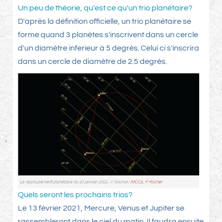
Un peu de théorie, qu'est ce qu'un trio planétaire?
D'après la définition officielle, un trio planétaire se
forme quand 3 planètes s'inscrivent dans un cercle
d'un diamètre inferieur à 5 degrés. Celui ci s'inscrira
dans un cercle de diamètre de 2.5 degrés.
Quels seront les prochains trios?
Le 13 février 2021, Mercure, Venus et Jupiter se
rassembleront dans le ciel du matin. Il faudra ensuite