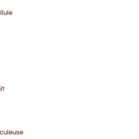
lule
it
aculeuse