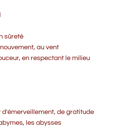
l
n sûreté
u mouvement, au vent
ouceur, en respectant le milieu
d'émerveillement, de gratitude
 abymes, les abysses