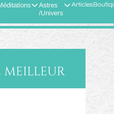
Méditations
Astres
Articles
Boutiq
/Univers
 MEILLEUR