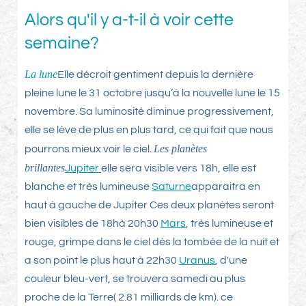
Alors qu'il y a-t-il à voir cette
semaine?
La lune
Elle décroit gentiment depuis la dernière
pleine lune le 31 octobre jusqu’à la nouvelle lune le 15
novembre. Sa luminosité diminue progressivement,
elle se lève de plus en plus tard, ce qui fait que nous
Les planètes
pourrons mieux voir le ciel.
brillantes
Jupiter
elle sera visible vers 18h, elle est
blanche et très lumineuse
Saturne
apparaitra en
haut à gauche de Jupiter Ces deux planètes seront
bien visibles de 18hà 20h30
Mars
, très lumineuse et
rouge, grimpe dans le ciel dès la tombée de la nuit et
a son point le plus haut à 22h30
Uranus
, d'une
couleur bleu-vert, se trouvera samedi au plus
proche de la Terre( 2.81 milliards de km). ce