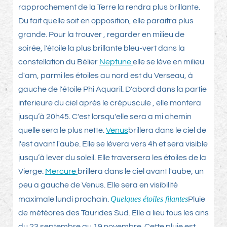
rapprochement de la Terre la rendra plus brillante.
Du fait quelle soit en opposition, elle paraitra plus
grande. Pour la trouver , regarder en milieu de
soirée, l'étoile la plus brillante bleu-vert dans la
constellation du Bélier
Neptune
elle se lève en milieu
d'am, parmi les étoiles au nord est du Verseau, à
gauche de l'étoile Phi Aquaril. D'abord dans la partie
inferieure du ciel après le crépuscule , elle montera
jusqu’à 20h45. C'est lorsqu'elle sera a mi chemin
quelle sera le plus nette.
Venus
brillera dans le ciel de
l'est avant l'aube. Elle se lèvera vers 4h et sera visible
jusqu’à lever du soleil. Elle traversera les étoiles de la
Vierge.
Mercure
brillera dans le ciel avant l'aube, un
peu a gauche de Venus. Elle sera en visibilité
Quelques étoiles filantes
maximale lundi prochain.
Pluie
de météores des Taurides Sud. Elle a lieu tous les ans
du 23 septembre au 19 novembre. Cette pluie est