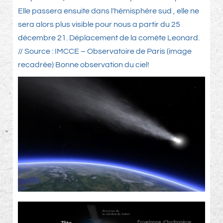
Elle passera ensuite dans l'hémisphère sud , elle ne
sera alors plus visible pour nous a partir du 25
décembre 21. Déplacement de la comète Leonard.
// Source : IMCCE – Observatoire de Paris (image
recadrée) Bonne observation du ciel!