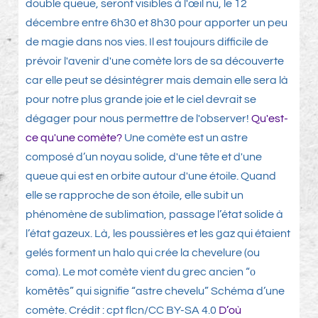
double queue, seront visibles à l'œil nu, le 12
décembre entre 6h30 et 8h30 pour apporter un peu
de magie dans nos vies. Il est toujours difficile de
prévoir l'avenir d'une comète lors de sa découverte
car elle peut se désintégrer mais demain elle sera là
pour notre plus grande joie et le ciel devrait se
dégager pour nous permettre de l'observer!
Qu'est-
ce qu'une comète?
Une comète est un astre
composé d’un noyau solide, d'une tête et d'une
queue qui est en orbite autour d'une étoile. Quand
elle se rapproche de son étoile, elle subit un
phénomène de sublimation, passage l’état solide à
l’état gazeux. Là, les poussières et les gaz qui étaient
gelés forment un halo qui crée la chevelure (ou
coma). Le mot comète vient du grec ancien “ο
komêtês” qui signifie “astre chevelu” Schéma d’une
comète. Crédit : cpt flcn/CC BY-SA 4.0
D’où