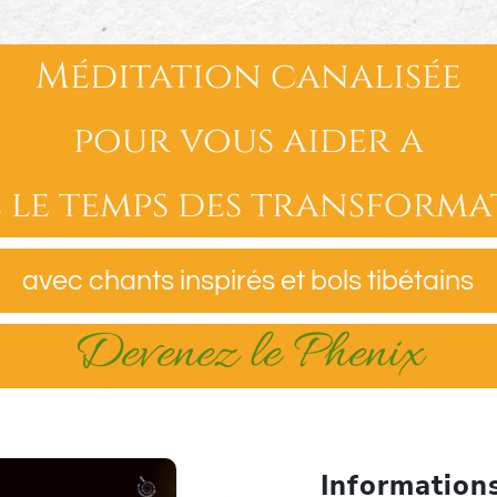
Méditation canalisée
pour vous aider a
e le temps des transforma
avec chants inspirés et bols tibétains
Devenez le Phenix
Information