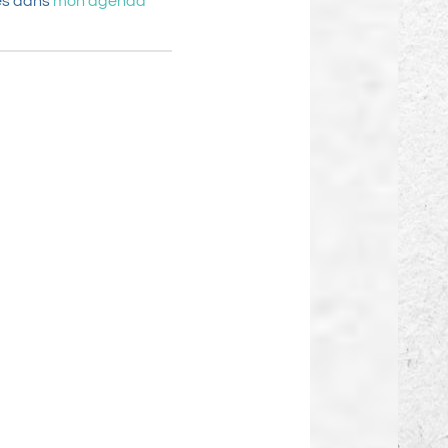
ées dans
mon agenda