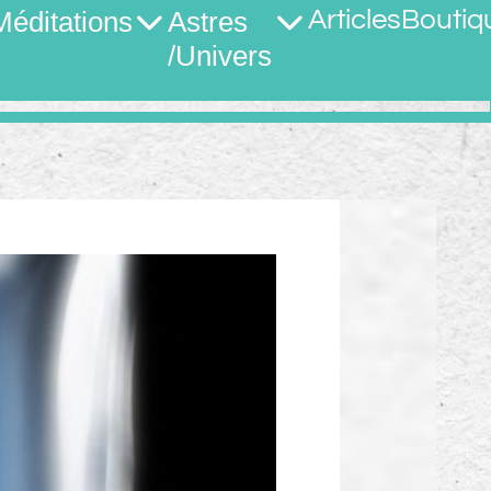
Méditations
Astres
Articles
Boutiq
/Univers