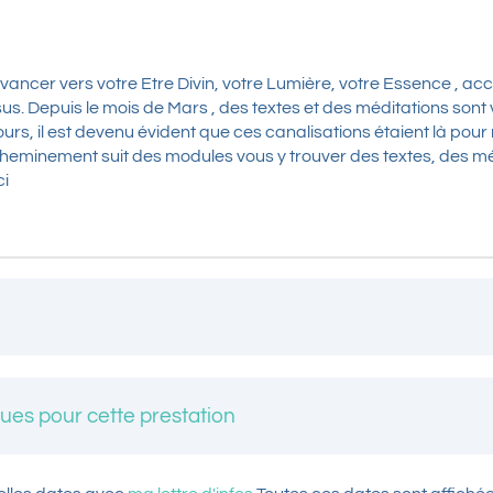
ancer vers votre Etre Divin, votre Lumière, votre Essence , 
us. Depuis le mois de Mars , des textes et des méditations sont
ours, il est devenu évident que ces canalisations étaient là pour
cheminement suit des modules vous y trouver des textes, des mé
ci
ait à votre rythme . Vous recevez des liens qui ouvre les modu
as de limite de temps. Tarif: 100€
ques pour cette prestation
 suivi ce cheminement quand vous voulez.