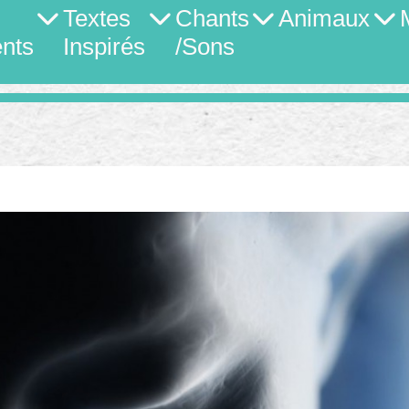
Textes
Chants
Animaux
nts
Inspirés
/Sons