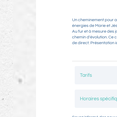
Un cheminement pour av
énergies de Marie et Jés
Au fur et à mesure des j
chemin d'évolution. Ce 
de direct. Présentation i
Tarifs
Ce cheminement se f
quand vous voulez. P
Horaires spécifi
Pas d'horaire. Vous