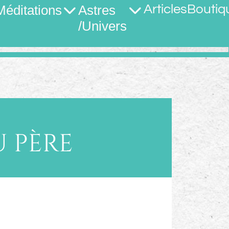
Méditations
Astres
Articles
Boutiq
/Univers
U PÈRE