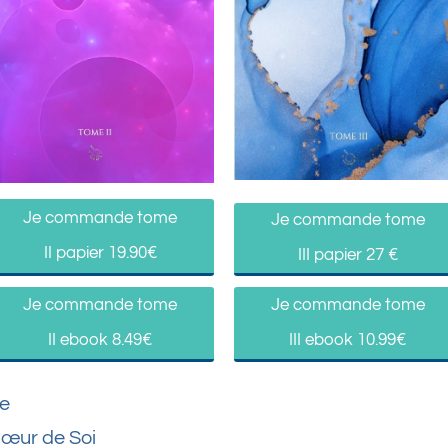
Je commande tome
Je commande tome
II papier 19.90€
III papier 27 €
Je commande tome
Je commande tome
II ebook 8.49€
III ebook 10.99€
de
Cœur de Soi