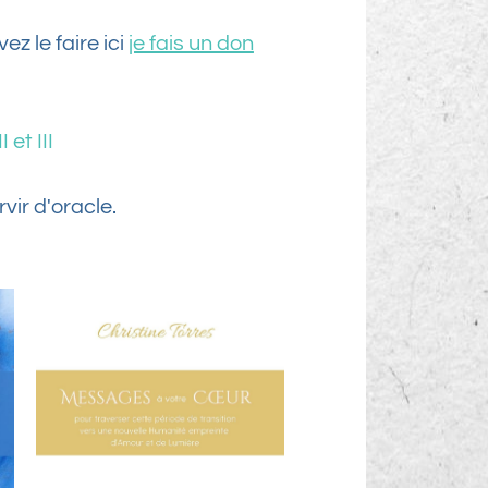
z le faire ici
je fais un don
et III
vir d'oracle.