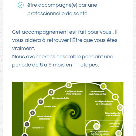
être accompagné(e) par une
professionnelle de santé
Cet accompagnement est fait pour vous . Il
vous aidera à retrouver l'Être que vous êtes
vraiment.
Nous avancerons ensemble pendant une
période de 6 à 9 mois en 11 étapes.